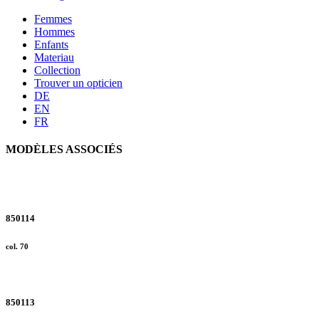
Femmes
Hommes
Enfants
Materiau
Collection
Trouver un opticien
DE
EN
FR
MODÈLES ASSOCIÉS
850114
col. 70
850113