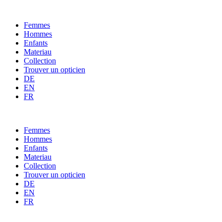
Femmes
Hommes
Enfants
Materiau
Collection
Trouver un opticien
DE
EN
FR
Femmes
Hommes
Enfants
Materiau
Collection
Trouver un opticien
DE
EN
FR