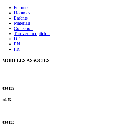
Femmes
Hommes
Enfants
Materiau
Collection
Trouver un opticien
DE
EN
FR
MODÈLES ASSOCIÉS
830139
col. 52
830135