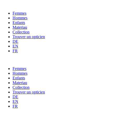
Femmes
Hommes
Enfants
Materiau
Collection
Trouver un opticien
DE
EN
FR
Femmes
Hommes
Enfants
Materiau
Collection
Trouver un opticien
DE
Consent
EN
FR