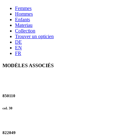
Privacy settings
Femmes
We use cookies on our website
Hommes
not necessary but help us to 
Enfants
Materiau
or cookies selected by you a
Collection
subsequent reading and the s
Trouver un opticien
storage and reading of inform
DE
EN
1 lit. a GDPR. We also use co
FR
cases, the consent in these ca
MODÈLES ASSOCIÉS
Reject
You can consent to the use of
on "Reject". You can access y
footer of our website).
850110
col. 30
Further information on the p
822049