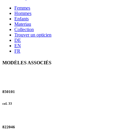
Privacy settings
Femmes
We use cookies on our website
Hommes
not necessary but help us to 
Enfants
Materiau
or cookies selected by you a
Collection
subsequent reading and the s
Trouver un opticien
storage and reading of inform
DE
EN
1 lit. a GDPR. We also use co
FR
cases, the consent in these ca
MODÈLES ASSOCIÉS
Reject
You can consent to the use of
on "Reject". You can access y
footer of our website).
850101
col. 33
Further information on the p
822046