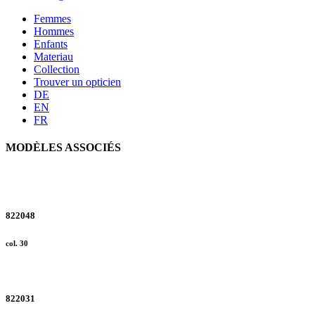
Privacy settings
Femmes
We use cookies on our website
Hommes
not necessary but help us to 
Enfants
Materiau
or cookies selected by you a
Collection
subsequent reading and the s
Trouver un opticien
storage and reading of inform
DE
EN
1 lit. a GDPR. We also use co
FR
cases, the consent in these ca
MODÈLES ASSOCIÉS
Reject
You can consent to the use of
on "Reject". You can access y
footer of our website).
822048
col. 30
Further information on the p
822031