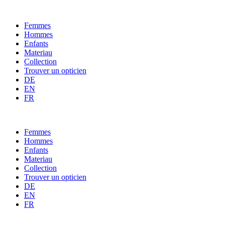
Femmes
Hommes
Enfants
Materiau
Collection
Trouver un opticien
DE
EN
FR
Femmes
Hommes
Enfants
Materiau
Collection
Trouver un opticien
DE
EN
FR