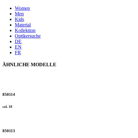
Women
Men
Kids
Material
Kollektion
Optikersuche
DE
EN
FR
ÄHNLICHE MODELLE
850114
col. 10
850113