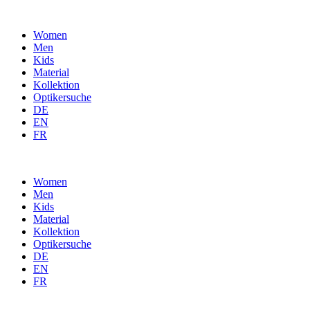
Women
Men
Kids
Material
Kollektion
Optikersuche
DE
EN
FR
Women
Men
Kids
Material
Kollektion
Optikersuche
DE
EN
FR