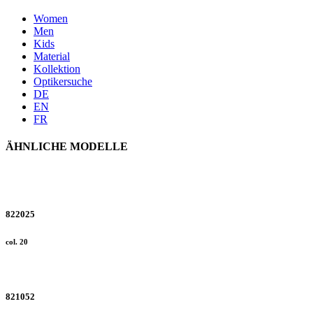
Women
Men
Kids
Material
Kollektion
Optikersuche
DE
EN
FR
ÄHNLICHE MODELLE
822025
col. 20
821052