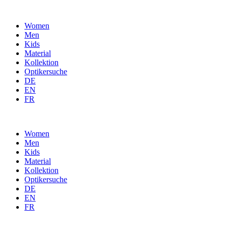
Women
Men
Kids
Material
Kollektion
Optikersuche
DE
EN
FR
Women
Men
Kids
Material
Kollektion
Optikersuche
DE
EN
FR